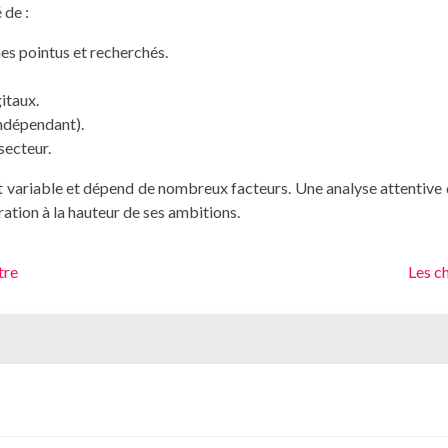
 de :
es pointus et recherchés.
gitaux.
ndépendant).
secteur.
st variable et dépend de nombreux facteurs. Une analyse attentive d
ration à la hauteur de ses ambitions.
tre
Les ch