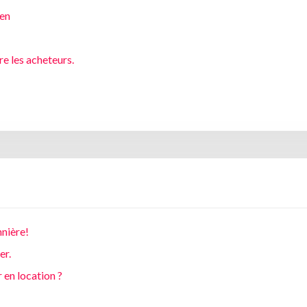
ien
re les acheteurs.
nnière!
er.
 en location ?