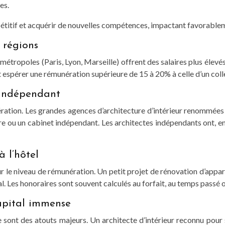
es.
pétitif et acquérir de nouvelles compétences, impactant favorable
 régions
étropoles (Paris, Lyon, Marseille) offrent des salaires plus élevés
ut espérer une rémunération supérieure de 15 à 20% à celle d’un col
 indépendant
ration. Les grandes agences d’architecture d’intérieur renommées
cture ou un cabinet indépendant. Les architectes indépendants ont, e
 l’hôtel
 sur le niveau de rémunération. Un petit projet de rénovation d’ap
 Les honoraires sont souvent calculés au forfait, au temps passé 
capital immense
sée sont des atouts majeurs. Un architecte d’intérieur reconnu pour 