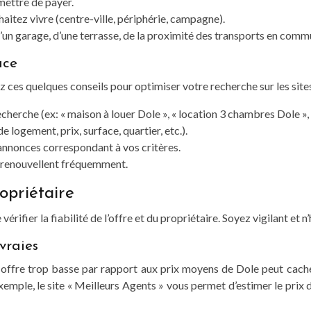
mettre de payer.
aitez vivre (centre-ville, périphérie, campagne).
d’un garage, d’une terrasse, de la proximité des transports en commu
ace
z ces quelques conseils pour optimiser votre recherche sur les sit
echerche (ex: « maison à louer Dole », « location 3 chambres Dole »,
e logement, prix, surface, quartier, etc.).
 annonces correspondant à vos critères.
se renouvellent fréquemment.
ropriétaire
érifier la fiabilité de l’offre et du propriétaire. Soyez vigilant et 
vraies
ffre trop basse par rapport aux prix moyens de Dole peut cacher 
emple, le site « Meilleurs Agents » vous permet d’estimer le prix 